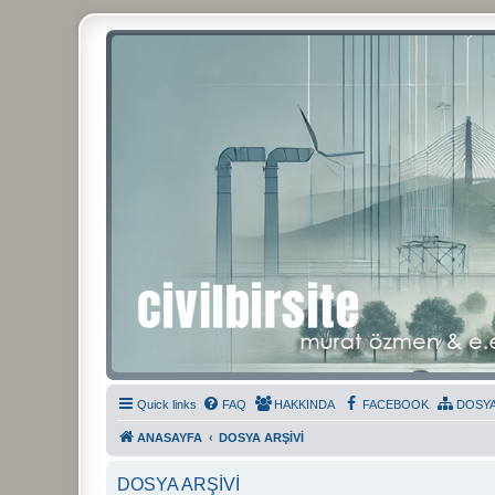
Civil Bir Site
Murat Özmen ve E.Erdem Özlü'nün Resmi Olmayan Civil 3D Sitesi
Quick links
FAQ
HAKKINDA
FACEBOOK
DOSYA
ANASAYFA
DOSYA ARŞİVİ
DOSYA ARŞİVİ