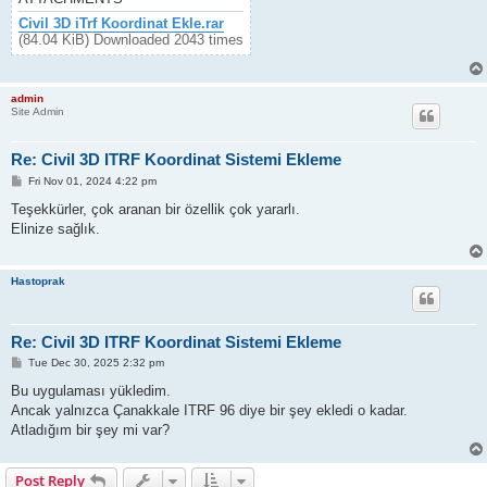
Civil 3D iTrf Koordinat Ekle.rar
(84.04 KiB) Downloaded 2043 times
admin
Site Admin
Re: Civil 3D ITRF Koordinat Sistemi Ekleme
P
Fri Nov 01, 2024 4:22 pm
o
s
Teşekkürler, çok aranan bir özellik çok yararlı.
t
Elinize sağlık.
Hastoprak
Re: Civil 3D ITRF Koordinat Sistemi Ekleme
P
Tue Dec 30, 2025 2:32 pm
o
s
Bu uygulaması yükledim.
t
Ancak yalnızca Çanakkale ITRF 96 diye bir şey ekledi o kadar.
Atladığım bir şey mi var?
Post Reply