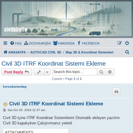
Civil Bir Site
Murat Özmen ve E.Erdem Özlü'nün Resmi Olmayan Civil 3D Sitesi
FAQ
DOSYA ARŞİVİ
HAKKINDA
FACEBOOK
S
ANASAYFA
AUTOCAD CIVIL 3D
Map 3D & Koordinat Sistemleri
e
Civil 3D ITRF Koordinat Sistemi Ekleme
a
Search
Advanced s
Post Reply
r
3 posts • Page
1
of
1
c
kursadustundag
h
Civil 3D ITRF Koordinat Sistemi Ekleme
P
Sat Oct 26, 2024 11:37 am
o
s
Civil 3D içine ITRF Koordinat Sistemlerini Otomatik ekleyen yazılım .
t
Civil 3D kapalıyken Çalıştırmanız yeterli
ATTACHMENTS